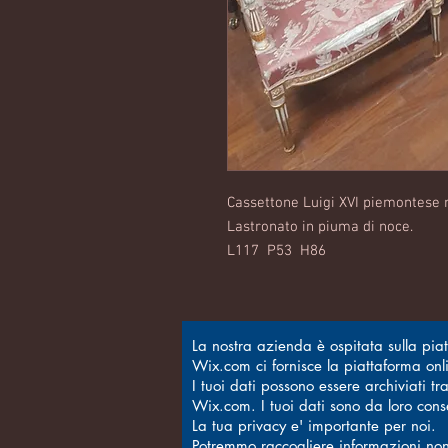
Cassettone Luigi XVI piemontese 
Lastronato in piuma di noce.
L117 P53 H86
La nostra azienda è ospitata sulla pi
Wix.com ci fornisce la piattaforma onli
I tuoi dati possono essere archiviati t
Wix.com. I tuoi dati sono da loro conser
La tua privacy e' importante per noi.
Potremmo raccogliere informazioni non se