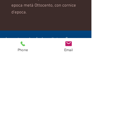
epoca metà Ottocento, con cornice
d'epoca.
La nostra azienda è ospitata sulla
piattaforma Wix.com.
Phone
Email
Wix.com ci fornisce la piattaforma online
che ci consente di vendere i nostri
prodotti e servizi.
I tuoi dati possono essere archiviati
tramite la memoria dati, i database e le
applicazioni generali di Wix.com. I tuoi
dati sono da loro conservati su server
sicuri, potetti da firewall.
La tua privacy e' importante per noi.
Potremmo raccogliere informazioni non
sensibili sul tuo utilizzo del sito.
3396733015