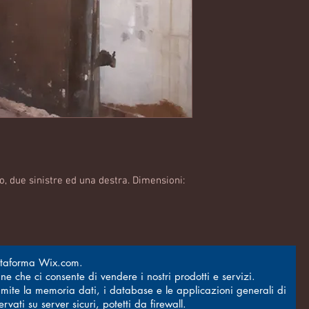
o, due sinistre ed una destra. Dimensioni:
attaforma Wix.com.
ne che ci consente di vendere i nostri prodotti e servizi.
ramite la memoria dati, i database e le applicazioni generali di
vati su server sicuri, potetti da firewall.