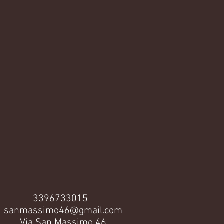
3396733015
sanmassimo46@gmail.com
Via San Massimo 46