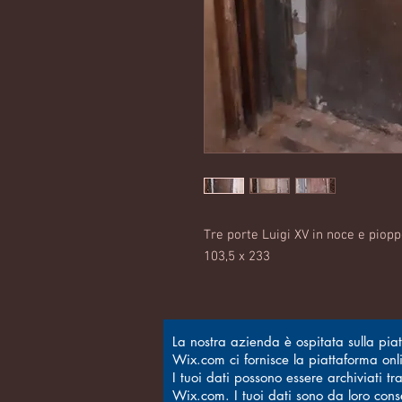
Tre porte Luigi XV in noce e piopp
103,5 x 233
La nostra azienda è ospitata sulla pi
Wix.com ci fornisce la piattaforma onli
I tuoi dati possono essere archiviati t
Wix.com. I tuoi dati sono da loro conser