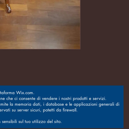
attaforma Wix.com.
ne che ci consente di vendere i nostri prodotti e servizi.
ramite la memoria dati, i database e le applicazioni generali di
vati su server sicuri, potetti da firewall.
nsibili sul tuo utilizzo del sito.