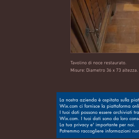
Tavolino di noce restaurato.
Misure: Diametro 36 x 73 altezza.
La nostra azienda è ospitata sulla pi
Wix.com ci fornisce la piattaforma onli
I tuoi dati possono essere archiviati t
Wix.com. I tuoi dati sono da loro conser
La tua privacy e' importante per noi.
Potremmo raccogliere informazioni non se