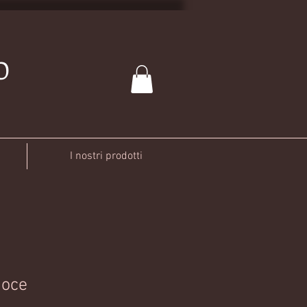
O
I nostri prodotti
noce